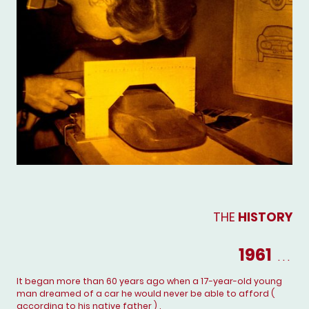
THE
HISTORY
1961
. . .
It began more than 60 years ago when a 17-year-old young
man dreamed of a car he would never be able to afford (
according to his native father ) .