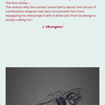
this line, surely ! . . .
The reason why the current uncertainty about the future of
combustion engines can also not prevent him from
equipping his new project with a drive unit that his design is
simply calling for :
a
V8 engine !