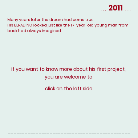
2011
. . .
. . .
Many years later the dream had come true :
His BERADINO looked just like the 17-year-old young man from
back had always imagined . . .
If you want to know more about his first project,
you are welcome to
click on the left side.
____________________________________________
____________________________________________