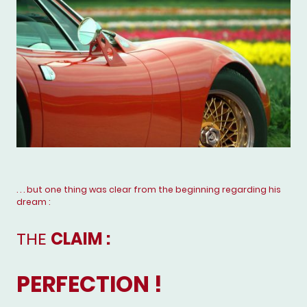
. . . but one thing was clear from the beginning regarding his
dream :
THE
CLAIM :
PERFECTION !