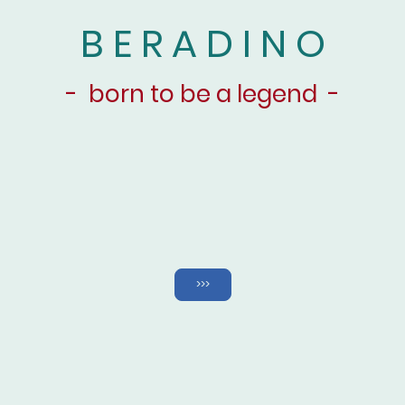
B E R A D I N O
- born to be a legend -
>>>