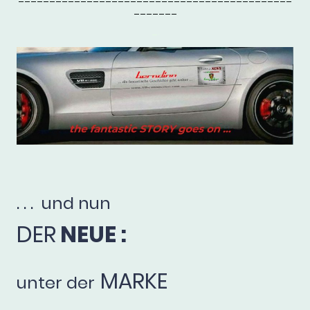
_______
_.
. . . und nun
DER
NEUE :
MARKE
unter der