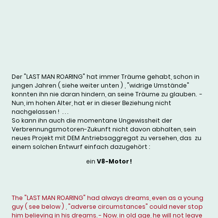
Der "LAST MAN ROARING" hat immer Träume gehabt, schon in
jungen Jahren ( siehe weiter unten ) , "widrige Umstände"
konnten ihn nie daran hindern, an seine Träume zu glauben. -
Nun, im hohen Alter, hat er in dieser Beziehung nicht
nachgelassen ! . . .
So kann ihn auch die momentane Ungewissheit der
Verbrennungsmotoren-Zukunft nicht davon abhalten, sein
neues Projekt mit DEM Antriebsaggregat zu versehen, das zu
einem solchen Entwurf einfach dazugehört :
ein
V8-Motor !
The "LAST MAN ROARING" had always dreams, even as a young
guy ( see below ) , "adverse circumstances" could never stop
him believing in his dreams. - Now, in old age, he will not leave